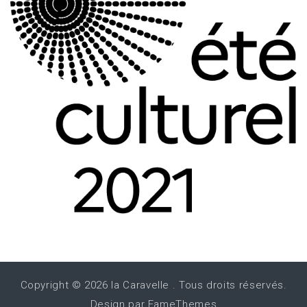
Copyright © 2026
la Caravelle
. Tous droits réservés.
Design par
FameThemes