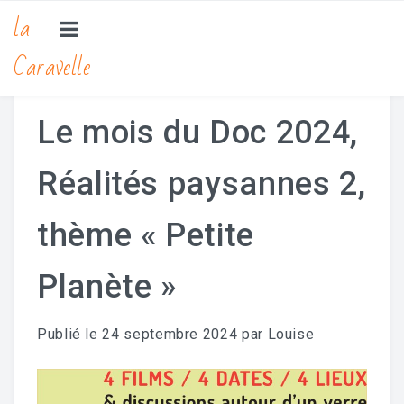
la
Caravelle
ACTIVITÉS & PROJETS
Animations Locales
Le mois du Doc 2024,
Spectacles, Cinéma, Expositions
Réalités paysannes 2,
Stages Et Ateliers
thème « Petite
Projets
THÉMATIQUES
Planète »
Chant Et Musique
Publié le
24 septembre 2024
par
Louise
Découverte De La Nature
Marionnettes & Ombres