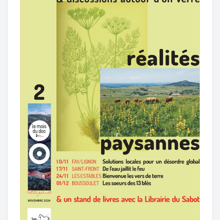
Mémoires D’ici Et D’ailleurs
De La Matière – Bricolages En Tout
Genre
PUBLICS
Très Jeune Public
Jeune Public
Intergénérationnel
L’ASSOCIATION
Présentation
Commissions & Groupes De Travail